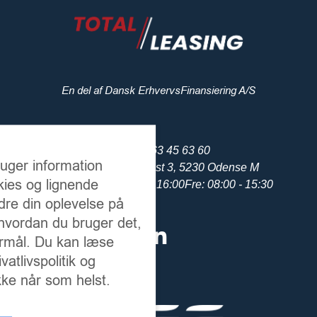
En del af Dansk ErhvervsFinansiering A/S
+45 63 45 63 60
ruger information
Cortex Park Vest 3, 5230 Odense M
ies og lignende
Man - Tor: 08:00 - 16:00
Fre: 08:00 - 15:30
edre din oplevelse på
 hvordan du bruger det,
ormål. Du kan læse
atlivspolitik og
kke når som helst.
En del af: