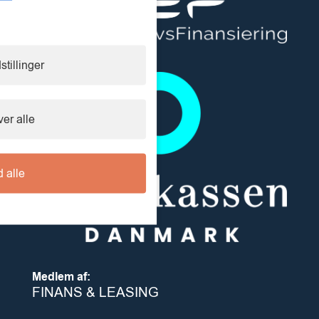
stillinger
er alle
d alle
Medlem af:
FINANS & LEASING