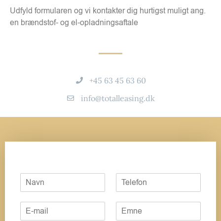
Udfyld formularen og vi kontakter dig hurtigst muligt ang.
en brændstof- og el-opladningsaftale
+45 63 45 63 60
info@totalleasing.dk
N
T
a
e
v
l
E
E
n
e
m
m
*
f