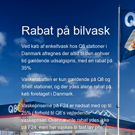
Rabat på bilvask
Ved køb af enkeltvask hos Q8 stationer i
Danmark afregnes der altid til den enhver
tid gældende udsalgspris, med en rabat på:
35%
Vaskerabatten er kun gældende på Q8 og
Shell stationer, og der ydes alene rabat på
køb foretaget i Danmark.
Vaskepriserne på F24 er nedsat med op til
25% i forhold til Q8’s vejledende
vaskepriser. Ovennævnte rabat ydes ikke
på F24, men her vaskes til fast lav pris.