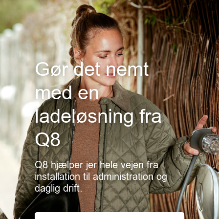
Gør det nemt
med en
ladeløsning fra
Q8
Q8 hjælper jer hele vejen fra
installation til administration og
daglig drift.