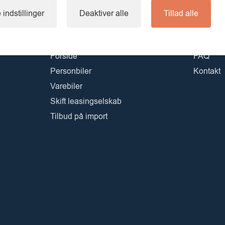
 indstillinger
Deaktiver alle
Tillad alle
Links
Info
Forside
FAQ
Personbiler
Kontakt
Varebiler
Skift leasingselskab
Tilbud på import