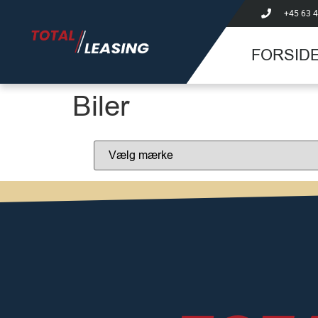
+45 63 4
FORSID
Biler