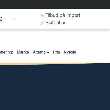
Tilbud på import
Q
···
Skift til os
Kontakt
rtering:
Mærke
Årgang
Pris
Nyeste